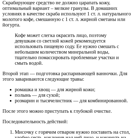
Скрабирующее средство не должно царапать кожу,
оптимальный вариант – мелкие гранулы. В домашних
условиях в качестве скраба используют 1 ст. л. натурального
молотого кофе, смешанную с 1 ст. л. жирной сметаны или
йогурта.
Кофе может слегка окрасить лицо, поэтому
девушкам со светлой кожей рекомендуется
использовать пищевую соду. Ее нужно смешать с
небольшим количеством минеральной воды,
тщательно помассировать проблемные участки и
смыть водой.
Второй этап — подготовка распаривающей ванночки. Для
этого завариваются следующие травы:
ромашка и хвощ — для жирной кожи;
полынь — для сухой;
розмарин и тысячелистник — для комбинированной.
После этого можно приступать к глубокой очистке.
Последовательность действий:
Мисочку с горячим отваром нужно поставить на стол,
удобно сесть, наклонив над ней лицо, и накинуть на