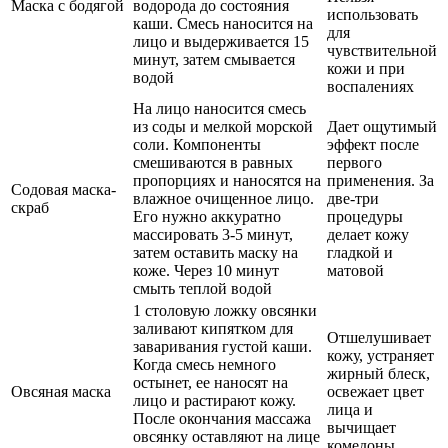
Маска с бодягой
водорода до состояния
использовать
каши. Смесь наносится на
для
лицо и выдерживается 15
чувствительной
минут, затем смывается
кожи и при
водой
воспалениях
На лицо наносится смесь
из соды и мелкой морской
Дает ощутимый
соли. Компоненты
эффект после
смешиваются в равных
первого
пропорциях и наносятся на
применения. За
Содовая маска-
влажное очищенное лицо.
две-три
скраб
Его нужно аккуратно
процедуры
массировать 3-5 минут,
делает кожу
затем оставить маску на
гладкой и
коже. Через 10 минут
матовой
смыть теплой водой
1 столовую ложку овсянки
заливают кипятком для
Отшелушивает
заваривания густой каши.
кожу, устраняет
Когда смесь немного
жирный блеск,
остынет, ее наносят на
Овсяная маска
освежает цвет
лицо и растирают кожу.
лица и
После окончания массажа
вычищает
овсянку оставляют на лице
комедоны