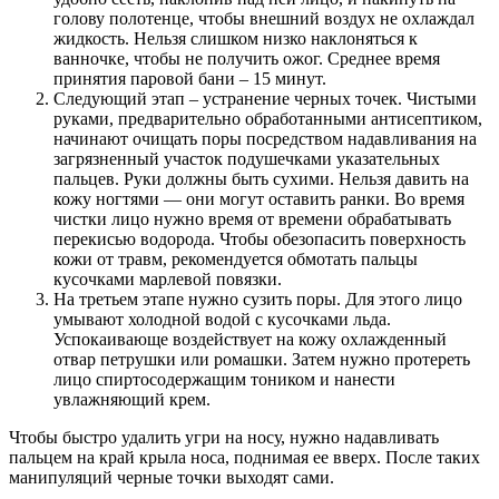
голову полотенце, чтобы внешний воздух не охлаждал
жидкость. Нельзя слишком низко наклоняться к
ванночке, чтобы не получить ожог. Среднее время
принятия паровой бани – 15 минут.
Следующий этап – устранение черных точек. Чистыми
руками, предварительно обработанными антисептиком,
начинают очищать поры посредством надавливания на
загрязненный участок подушечками указательных
пальцев. Руки должны быть сухими. Нельзя давить на
кожу ногтями — они могут оставить ранки. Во время
чистки лицо нужно время от времени обрабатывать
перекисью водорода. Чтобы обезопасить поверхность
кожи от травм, рекомендуется обмотать пальцы
кусочками марлевой повязки.
На третьем этапе нужно сузить поры. Для этого лицо
умывают холодной водой с кусочками льда.
Успокаивающе воздействует на кожу охлажденный
отвар петрушки или ромашки. Затем нужно протереть
лицо спиртосодержащим тоником и нанести
увлажняющий крем.
Чтобы быстро удалить угри на носу, нужно надавливать
пальцем на край крыла носа, поднимая ее вверх. После таких
манипуляций черные точки выходят сами.