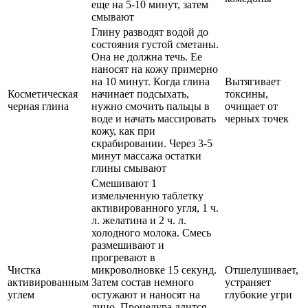
еще на 5-10 минут, затем
смывают
Глину разводят водой до
состояния густой сметаны.
Она не должна течь. Ее
наносят на кожу примерно
на 10 минут. Когда глина
Вытягивает
Косметическая
начинает подсыхать,
токсины,
черная глина
нужно смочить пальцы в
очищает от
воде и начать массировать
черных точек
кожу, как при
скрабировании. Через 3-5
минут массажа остатки
глины смывают
Смешивают 1
измельченную таблетку
активированного угля, 1 ч.
л. желатина и 2 ч. л.
холодного молока. Смесь
размешивают и
прогревают в
Чистка
микроволновке 15 секунд.
Отшелушивает,
активированным
Затем состав немного
устраняет
углем
остужают и наносят на
глубокие угри
лицо. Процедура длится