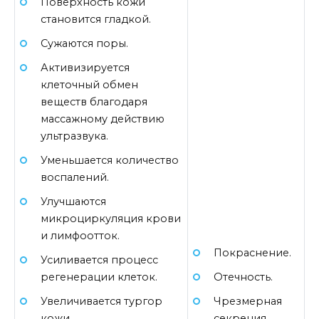
Поверхность кожи
становится гладкой.
Сужаются поры.
Активизируется
клеточный обмен
веществ благодаря
массажному действию
ультразвука.
Уменьшается количество
воспалений.
Улучшаются
микроциркуляция крови
и лимфоотток.
Покраснение.
Усиливается процесс
Отечность.
регенерации клеток.
Чрезмерная
Увеличивается тургор
секреция
кожи.