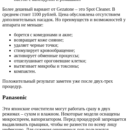
Более дешевый вариант от Gezatone – это Spot Cleaner. В
среднем стоит 1100 рублей. Цена обусловлена отсутствием
дополнительных насадок. Но преимуществ и возможностей у
аппарата не меньше:
борется с комедонами и акне;
возвращает коже сияние;
удаляет черные точки;
стимулирует кровообращение;
активирует обменные процессы;
отшелушивает ороговевшие клетки;
вытягивает микробы и токсины;
компактен.
Положительный результат заметен уже после двух-трех
процедур.
Panasonic
Эти японские очистители могут работать сразу в двух
режимах – сухом и влажном. Некоторые модели оснащены
микроспреем, вапоризатором. Перед процедурой запрещается
выдавливать прыщики, чтобы не разнести по всему лицу
инфекцию. Для сужения очищенных пор пользуются