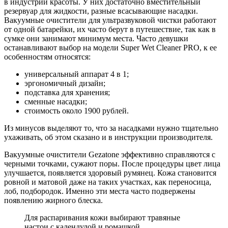
в индустрии красоты. У них достаточно вместительный
резервуар для жидкости, разные всасывающие насадки.
Вакуумные очистители для ультразвуковой чистки работают
от одной батарейки, их часто берут в путешествие, так как в
сумке они занимают минимум места. Часто девушки
останавливают выбор на модели Super Wet Cleaner PRO, к ее
особенностям относятся:
универсальный аппарат 4 в 1;
эргономичный дизайн;
подставка для хранения;
сменные насадки;
стоимость около 1900 рублей.
Из минусов выделяют то, что за насадками нужно тщательно
ухаживать, об этом сказано и в инструкции производителя.
Вакуумные очистители Gezatone эффективно справляются с
черными точками, сужают поры. После процедуры цвет лица
улучшается, появляется здоровый румянец. Кожа становится
ровной и матовой даже на таких участках, как переносица,
лоб, подбородок. Именно эти места часто подвержены
появлению жирного блеска.
Для распаривания кожи выбирают травяные
настои с календулой и ромашкой.