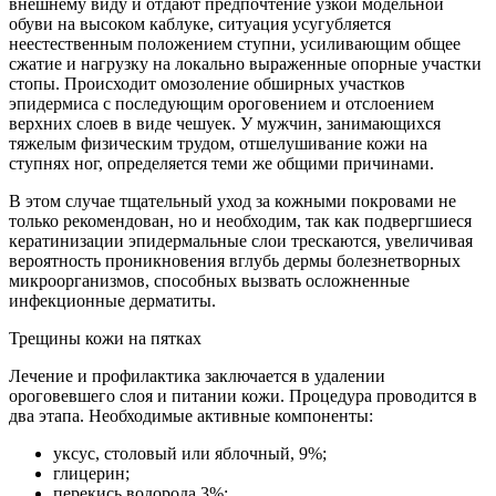
внешнему виду и отдают предпочтение узкой модельной
обуви на высоком каблуке, ситуация усугубляется
неестественным положением ступни, усиливающим общее
сжатие и нагрузку на локально выраженные опорные участки
стопы. Происходит омозоление обширных участков
эпидермиса с последующим ороговением и отслоением
верхних слоев в виде чешуек. У мужчин, занимающихся
тяжелым физическим трудом, отшелушивание кожи на
ступнях ног, определяется теми же общими причинами.
В этом случае тщательный уход за кожными покровами не
только рекомендован, но и необходим, так как подвергшиеся
кератинизации эпидермальные слои трескаются, увеличивая
вероятность проникновения вглубь дермы болезнетворных
микроорганизмов, способных вызвать осложненные
инфекционные дерматиты.
Трещины кожи на пятках
Лечение и профилактика заключается в удалении
ороговевшего слоя и питании кожи. Процедура проводится в
два этапа. Необходимые активные компоненты:
уксус, столовый или яблочный, 9%;
глицерин;
перекись водорода 3%;