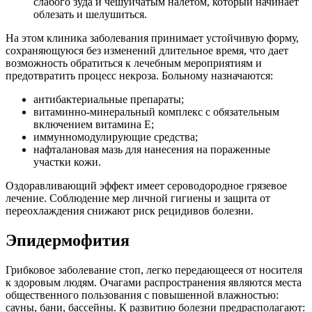
слабого зуда и чешуйчатым налетом, который начинает
облезать и шелушиться.
На этом клиника заболевания принимает устойчивую форму,
сохраняющуюся без изменений длительное время, что дает
возможность обратиться к лечебным мероприятиям и
предотвратить процесс некроза. Больному назначаются:
антибактериальные препараты;
витаминно-минеральный комплекс с обязательным
включением витамина Е;
иммунномодулирующие средства;
нафталановая мазь для нанесения на пораженные
участки кожи.
Оздоравливающий эффект имеет сероводородное грязевое
лечение. Соблюдение мер личной гигиены и защита от
переохлаждения снижают риск рецидивов болезни.
Эпидермофития
Грибковое заболевание стоп, легко передающееся от носителя
к здоровым людям. Очагами распространения являются места
общественного пользования с повышенной влажностью:
сауны, бани, бассейны. К развитию болезни предрасполагают: