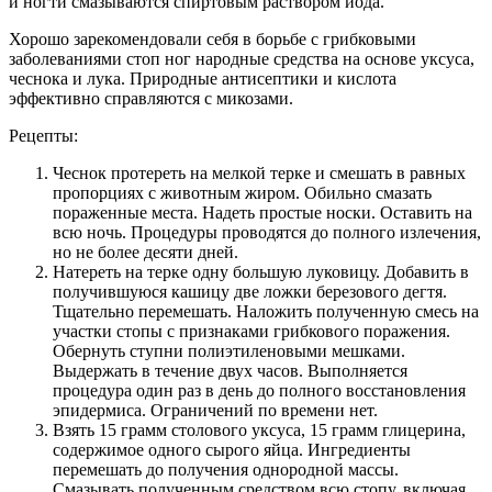
и ногти смазываются спиртовым раствором йода.
Хорошо зарекомендовали себя в борьбе с грибковыми
заболеваниями стоп ног народные средства на основе уксуса,
чеснока и лука. Природные антисептики и кислота
эффективно справляются с микозами.
Рецепты:
Чеснок протереть на мелкой терке и смешать в равных
пропорциях с животным жиром. Обильно смазать
пораженные места. Надеть простые носки. Оставить на
всю ночь. Процедуры проводятся до полного излечения,
но не более десяти дней.
Натереть на терке одну большую луковицу. Добавить в
получившуюся кашицу две ложки березового дегтя.
Тщательно перемешать. Наложить полученную смесь на
участки стопы с признаками грибкового поражения.
Обернуть ступни полиэтиленовыми мешками.
Выдержать в течение двух часов. Выполняется
процедура один раз в день до полного восстановления
эпидермиса. Ограничений по времени нет.
Взять 15 грамм столового уксуса, 15 грамм глицерина,
содержимое одного сырого яйца. Ингредиенты
перемешать до получения однородной массы.
Смазывать полученным средством всю стопу, включая