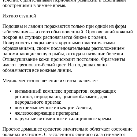
обострениями в зимнее время.
Ихтиоз ступней
Подошвы и ладони поражаются только при одной из форм
заболевания — ихтиоз обыкновенный. Ороговевший кожный
покров на ступнях располагается ближе к голени.
Поверхность покрывается крупными пластинчатыми
образованиями, своим последовательным расположением
напоминающие чешую рыбы, отсюда и название болезни.
Отшелушивание кожи происходит постоянно. Фрагменты
имеют грязновато-белый цвет. На подошвах явно
обозначаются все кожные линии.
Медикаментозное лечение ихтиоза включает:
витаминный комплекс препаратов, содержащих
ретинол, пиридоксин, цианокобаламин, для
перорального приема;
внутримышечные инъекции Аевита;
железосодержащие препараты;
наружные витаминные и салициловые кремы.
Простое домашнее средство значительно облегчает состояние
больных ихтиозом. С засоленного свиного сала снимается