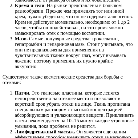
Крема и гели
. На рынке представлены в большом
разнообразии. Прежде чем применять тот или иной
крем, нужно убедиться, что он не содержит аллергенов.
Крем не действует моментально, необходимо от 1 до 2
часов, чтобы он подействовал, на это время можно
замаскировать отек с помощью косметики.
Мази.
Самые популярные средства: троксевазин,
гепатромбин и гепариновая мазь. Стоит учитывать, что
они не предназначены для применения на
чувствительных тканях вокруг глаз, могут вызывать
жжение, поэтому применять их нужно крайне
аккуратно.
Существуют также косметические средства для борьбы с
отеками:
Патчи.
Это тканевые пластины, которые лепятся
непосредственно на отекшее место и позволяют в
короткий срок убрать отеки на лице. Ткань пропитана
специальным раствором с высокой концентрацией
абсорбирующих и увлажняющих веществ. Приклеивать
патчи рекомендуется на 10–15 минут каждое утро после
умывания, пока проблема не решится.
Лимфодренажный
массаж.
Он является еще одним
эффективным способом уменьшить отеки за несколько