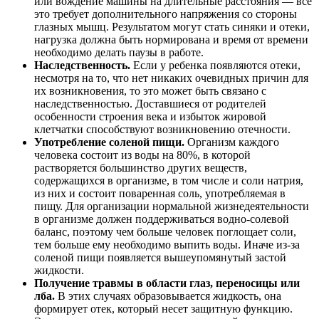
или вождение машины на длительные расстояния — все
это требует дополнительного напряжения со стороны
глазных мышц. Результатом могут стать синяки и отеки,
нагрузка должна быть нормирована и время от времени
необходимо делать паузы в работе.
Наследственность.
Если у ребенка появляются отеки,
несмотря на то, что нет никаких очевидных причин для
их возникновения, то это может быть связано с
наследственностью. Доставшиеся от родителей
особенности строения века и избыток жировой
клетчатки способствуют возникновению отечности.
Употребление соленой пищи.
Организм каждого
человека состоит из воды на 80%, в которой
растворяется большинство других веществ,
содержащихся в организме, в том числе и соли натрия,
из них и состоит поваренная соль, употребляемая в
пищу. Для организации нормальной жизнедеятельности
в организме должен поддерживаться водно-солевой
баланс, поэтому чем больше человек поглощает соли,
тем больше ему необходимо выпить воды. Иначе из-за
соленой пищи появляется вышеупомянутый застой
жидкости.
Получение травмы в области глаз, переносицы или
лба.
В этих случаях образовывается жидкость, она
формирует отек, который несет защитную функцию.