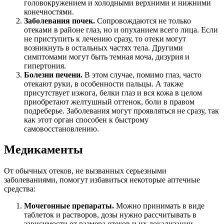
головокружением и холодными верхними и нижними
конечностями.
Заболевания почек.
Сопровождаются не только
отеками в районе глаз, но и опуханием всего лица. Если
не приступить к лечению сразу, то отеки могут
возникнуть в остальных частях тела. Другими
симптомами могут быть темная моча, дизурия и
гипертония.
Болезни печени.
В этом случае, помимо глаз, часто
отекают руки, в особенности пальцы. А также
присутствует изжога, белки глаз и вся кожа в целом
приобретают желтушный оттенок, боли в правом
подреберье. Заболевания могут проявляться не сразу, так
как этот орган способен к быстрому
самовосстановлению.
Медикаменты
От обычных отеков, не вызванных серьезными
заболеваниями, помогут избавиться некоторые аптечные
средства:
Мочегонные препараты.
Можно принимать в виде
таблеток и растворов, дозы нужно рассчитывать в
зависимости от размера отеков и их локализации.