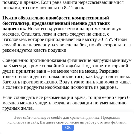
повязку и дренаж. Если рана зашита нерассасывающимися
нитками, то снимают швы на 8–12 день.
Нужно обязательно приобрести компрессионный
бюстгальтер, предназначенный именно для таких
пациенток.
Носят его круглые сутки на протяжении двух
месяцев. Отдыхать лежа и спать следует на спине, с
изголовьем, которое приподнимает на высоту 30–45°. Чтобы
случайно не перевернуться во сне на бок, по обе стороны тела
рекомендуется класть подушки.
Совершенно противопоказаны физические нагрузки минимум
на 3 месяца, кроме спокойной ходьбы. Под запретом горячий
душ и принятие ванн – не менее чем на месяц. Разрешен
только теплый душ и только после того, как будут сняты швы.
Загорать противопоказано. Воду нужно пить как можно чаще,
а соленые продукты необходимо исключить из рациона.
Если соблюдать все рекомендации врача, то примерно через 6
месяцев можно увидеть результат операции по уменьшению
грудных желез.
Этот сайт использует cookie для хранения данных. Продолжая
© 2026 Pokrasote.com
использовать сайт, Вы даете свое согласие на работу с этими файлами.
OK
302bd2465f147e8f