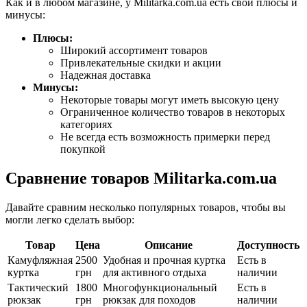
Как и в любом магазине, у Militarka.com.ua есть свои плюсы и
минусы:
Плюсы:
Широкий ассортимент товаров
Привлекательные скидки и акции
Надежная доставка
Минусы:
Некоторые товары могут иметь высокую цену
Ограниченное количество товаров в некоторых
категориях
Не всегда есть возможность примерки перед
покупкой
Сравнение товаров Militarka.com.ua
Давайте сравним несколько популярных товаров, чтобы вы
могли легко сделать выбор:
Товар
Цена
Описание
Доступность
Камуфляжная
2500
Удобная и прочная куртка
Есть в
куртка
грн
для активного отдыха
наличии
Тактический
1800
Многофункциональный
Есть в
рюкзак
грн
рюкзак для походов
наличии